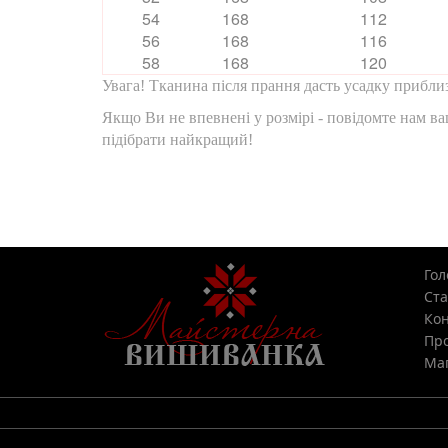
54
168
112
56
168
116
58
168
120
Увага! Тканина після прання дасть усадку приблиз
Якщо Ви не впевнені у розмірі - повідомте нам ва
підібрати найкращий!
Гол
Ста
Кон
Про
Мап