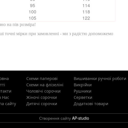
95
114
100
118
105
122
но на пів розміра!
ші точні мірки при замовленні - ми з радістю допоможемо
овна
Схеми паперові
Вишиванки ручної роботи
тті
Схеми на флізеліні
Викрійки
такти
Чоловічі сорочки
Рушники
 Нас
Жіночі сорочки
Cерветки
а сайту
Дитячі сорочки
Додаткові товари
Створення сайту
AP-studio