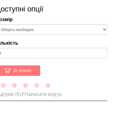
оступні опції
озмір
ількість
До кошику
дгуків (0)
/
Написати відгук