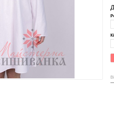
Д
Р
К
Ві