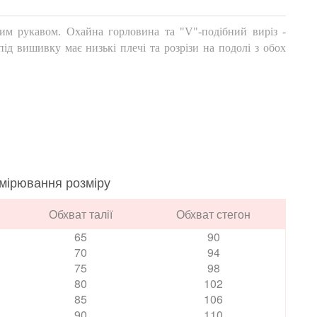
им рукавом. Охайна горловина та "V"-подібний виріз -
ід вишивку має низькі плечі та розрізи на подолі з обох
.
мірювання розміру
Обхват талії
Обхват стегон
65
90
70
94
75
98
80
102
85
106
90
110