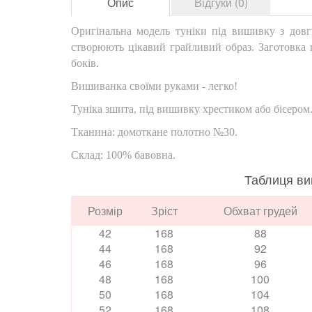
Опис
Відгуки (0)
Оригінальна модель туніки під вишивку з довг
створюють цікавий грайливий образ. Заготовка п
боків.
Вишиванка своїми руками - легко!
Туніка зшита, під вишивку хрестиком або бісером
Тканина: домоткане полотно №30.
Склад: 100% бавовна.
Таблиця ви
Розмір
Зріст
Обхват грудей
42
168
88
44
168
92
46
168
96
48
168
100
50
168
104
52
168
108