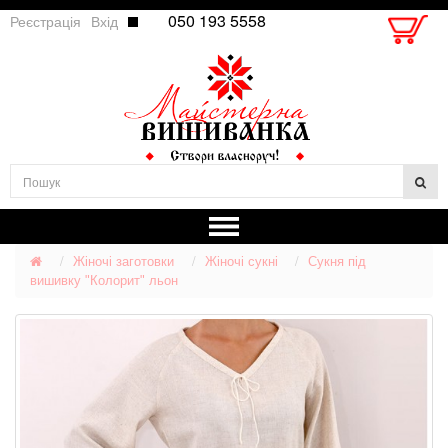
050 193 5558
Реєстрація
Вхід
Жіночі заготовки
Жіночі сукні
Сукня під
вишивку "Колорит" льон