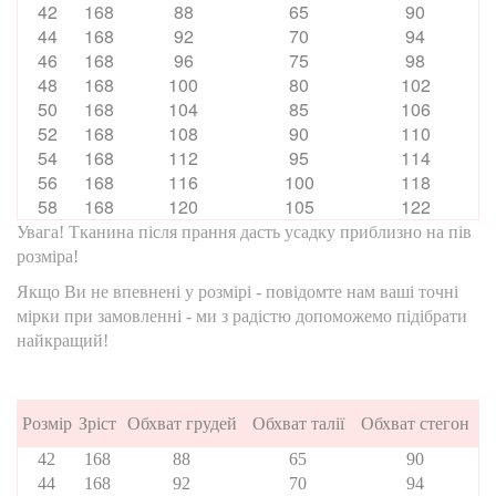
42
168
88
65
90
44
168
92
70
94
46
168
96
75
98
48
168
100
80
102
50
168
104
85
106
52
168
108
90
110
54
168
112
95
114
56
168
116
100
118
58
168
120
105
122
Увага! Тканина після прання дасть усадку приблизно на пів
розміра!
Якщо Ви не впевнені у розмірі - повідомте нам ваші точні
мірки при замовленні - ми з радістю допоможемо підібрати
найкращий!
Розмір
Зріст
Обхват грудей
Обхват талії
Обхват стегон
42
168
88
65
90
44
168
92
70
94