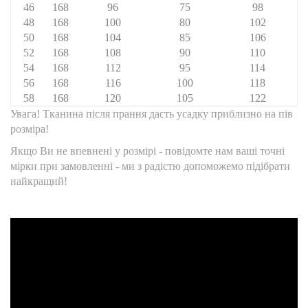
46
168
96
75
98
48
168
100
80
102
50
168
104
85
106
52
168
108
90
110
54
168
112
95
114
56
168
116
100
118
58
168
120
105
122
Увага! Тканина після прання дасть усадку приблизно на пів
розміра!
Якщо Ви не впевнені у розмірі - повідомте нам ваші точні
мірки при замовленні - ми з радістю допоможемо підібрати
найкращий!