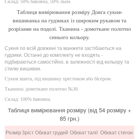
Склад: 50% бавовна, 50% льон.
Таблиця вимірювання розміру Довга сукня-
вишиванка на гудзиках із широким рукавом та
розрізами на подолі. Тканина - домоткане полотно
синього кольору.
Сукня по всій довжині та манжети застібаються на
гудзики. Останні до комплекту не входять -
підбираються самостійно, в залежності від кольору та
стилю вишивки.
Сукня зшита, під вишивку хрестиком або бісером.
Тканина: домоткане полотно №30.
Склад: 100% бавовна.
Таблиця вимірювання розміру (від 54 розміру +
85 грн.)
Розмір
Зріст
Обхват грудей
Обхват талії
Обхват стегон