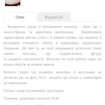
Опис
Відгуки (0)
Колоритна сукня із натуральної тканини - льон, що є
зносостійким та корисним матеріалом. Винятковою
характерною рисою сукні є її широкі рукава, що надають її
володарці стильного образу в найкращих українських
традиціях. На шиї та на талії вишиванку затягують тонкі
льняні мотузки, що підкреслюють фігуру
та додають елегантності. Мотузок на талії робить один чи
кілька обертів за вашим смаком.
Купити сукню під вишивку можливо із мотузками на
зап'ястях (як на фото №2) - вкажіть цю опцію у коментарях
до замовлення.
Готова сукня під вишивку хрестиком.
Тканина: домоткане полотно №30.