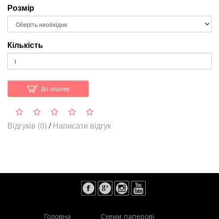
Розмір
Кількість
До кошику
Відгуків (0)
/
Написати відгук
Головна
Схеми паперові