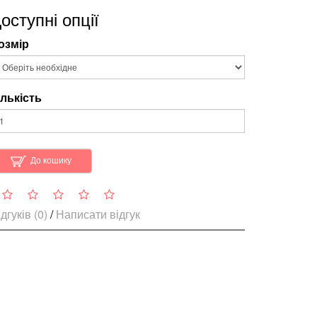
оступні опції
озмір
ількість
До кошику
дгуків (0)
/
Написати відгук