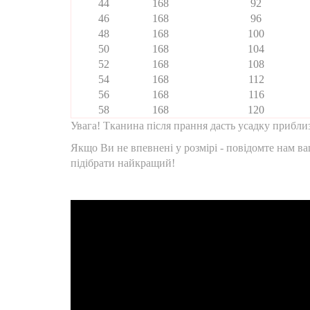
44
168
92
46
168
96
48
168
100
50
168
104
52
168
108
54
168
112
56
168
116
58
168
120
Увага! Тканина після прання дасть усадку приблиз
Якщо Ви не впевнені у розмірі - повідомте нам ва
підібрати найкращий!