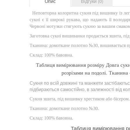
Опис
Відгуки (0)
Неповторна колоритна сукня під вишивку із лег
сукні є її широкі рукава, що надають її волода
Червоні мотузки стягують сукню за вашим смаком на
Заготовка сукні вишиванки продається зшита, під
Тканина: домоткане полотно №30, вишивається пр
Склад: 100% бавовна.
Таблиця вимірювання розміру Довга сукн
розрізами на подолі. Тканина
Сукня по всій довжині та манжети застібаються
підбираються самостійно, в залежності від ко
Сукня зшита, під вишивку хрестиком або бісером.
Тканина: домоткане полотно №30.
Склад: 100% бавовна.
Таблиця вимірювання роз