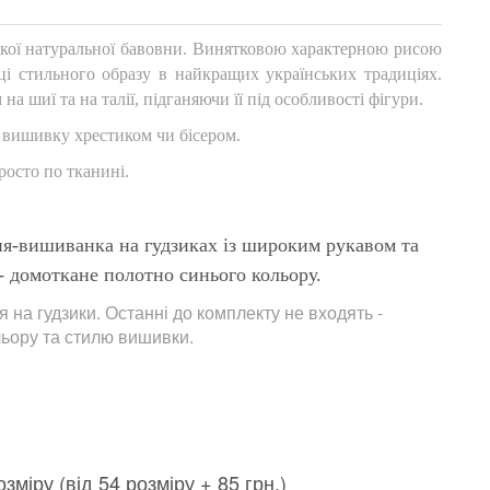
кої натуральної бавовни. Винятковою характерною рисою
рці стильного образу в найкращих українських традиціях.
 шиї та на талії, підганяючи її під особливості фігури.
 вишивку хрестиком чи бісером.
осто по тканині.
я-вишиванка на гудзиках із широким рукавом та
 - домоткане полотно синього кольору.
 на гудзики. Останні до комплекту не входять -
льору та стилю вишивки.
міру (від 54 розміру + 85 грн.)