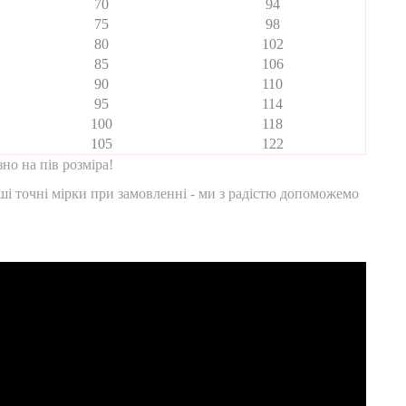
70
94
75
98
80
102
85
106
90
110
95
114
100
118
105
122
но на пів розміра!
ші точні мірки при замовленні - ми з радістю допоможемо