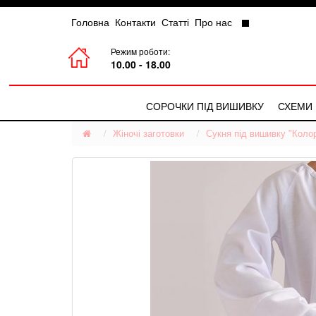
Головна
Контакти
Статті
Про нас
Режим роботи:
10.00 - 18.00
СОРОЧКИ ПІД ВИШИВКУ
СХЕМИ
Жіночі заготовки
Чоловічі Сорочки
Сукня під вишивку "Коло
Жіночі Сорочки
Дитячі Сорочки