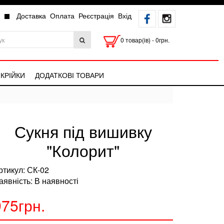
Доставка
Оплата
Реєстрація
Вхід
0 товар(ів) - 0грн.
КРІЙКИ
ДОДАТКОВІ ТОВАРИ
Сукня під вишивку
"Колорит"
ртикул: СК-02
аявність: В наявності
975грн.