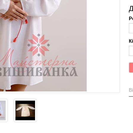
Д
Р
К
Ві