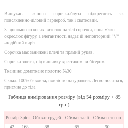
Вишукана жіноча сорочка-блуза підкреслить як
повсякденно-діловий гардероб, так і святковий.
За допомогою косих виточок на тілі сорочки, вона м'яко
окреслює фігуру, а елегантності надає їй неповторний "V"
-подібний виріз.
Сорочка має занижені плечі та прямий рукав.
Сорочка зшита, під вишивку хрестиком чи бісером.
Тканина: домоткане полотно №30.
Склад: 100% бавовна
, повністю натуральна. Легко носиться,
приємна до тіла.
Таблиця вимірювання розміру (від 54 розміру + 85
грн.)
Розмір
Зріст
Обхват грудей
Обхват талії
Обхват стегон
42
168
88
65
90