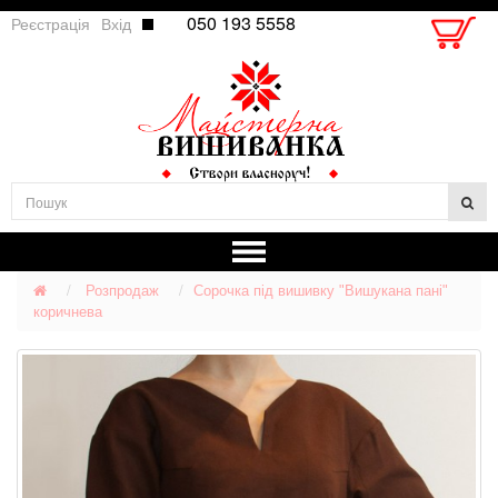
050 193 5558
Реєстрація
Вхід
Розпродаж
Сорочка під вишивку "Вишукана пані"
коричнева