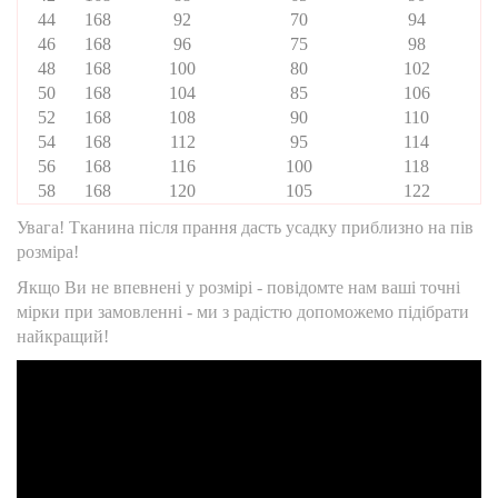
44
168
92
70
94
46
168
96
75
98
48
168
100
80
102
50
168
104
85
106
52
168
108
90
110
54
168
112
95
114
56
168
116
100
118
58
168
120
105
122
Увага! Тканина після прання дасть усадку приблизно на пів
розміра!
Якщо Ви не впевнені у розмірі - повідомте нам ваші точні
мірки при замовленні - ми з радістю допоможемо підібрати
найкращий!