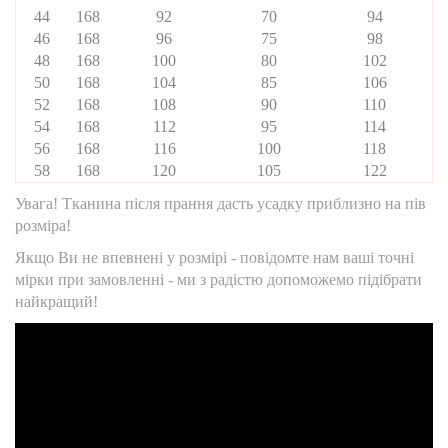
44
168
92
70
94
46
168
96
75
98
48
168
100
80
102
50
168
104
85
106
52
168
108
90
110
54
168
112
95
114
56
168
116
100
118
58
168
120
105
122
Увага! Тканина після прання дасть усадку приблизно на пів
розміра!
Якщо Ви не впевнені у розмірі - повідомте нам ваші точні
мірки при замовленні - ми з радістю допоможемо підібрати
найкращий!