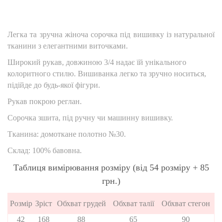
Легка та зручна жіноча сорочка під вишивку із натуральної
тканини з елегантними виточками.
Широкий рукав, довжиною 3/4 надає їй унікального
колоритного стилю. Вишиванка легко та зручно носиться,
підійде до будь-якої фігури.
Рукав покрою реглан.
Сорочка зшита, під ручну чи машинну вишивку.
Тканина: домоткане полотно №30.
Склад: 100% бавовна.
Таблиця вимірювання розміру (від 54 розміру + 85
грн.)
Розмір
Зріст
Обхват грудей
Обхват талії
Обхват стегон
42
168
88
65
90