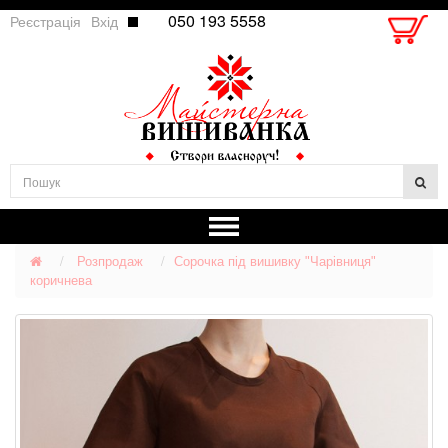
050 193 5558
Реєстрація
Вхід
Розпродаж
Сорочка під вишивку "Чарівниця"
коричнева