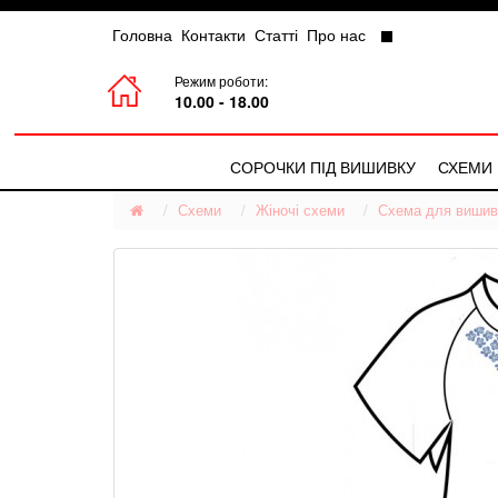
Головна
Контакти
Статті
Про нас
Режим роботи:
10.00 - 18.00
СОРОЧКИ ПІД ВИШИВКУ
СХЕМИ
Схеми
Чоловічі Сорочки
Жіночі схеми
Схема для вишива
Жіночі Сорочки
Дитячі Сорочки