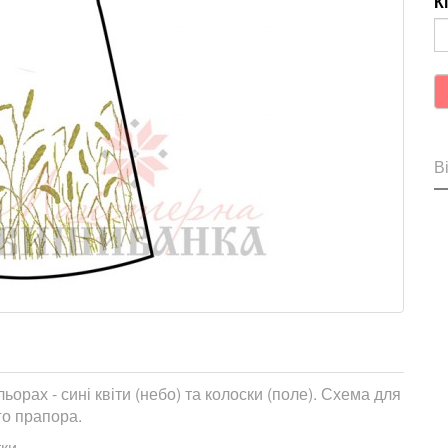
К
Ві
орах - сині квіти (небо) та колоски (поле). Схема для
го прапора.
тки.