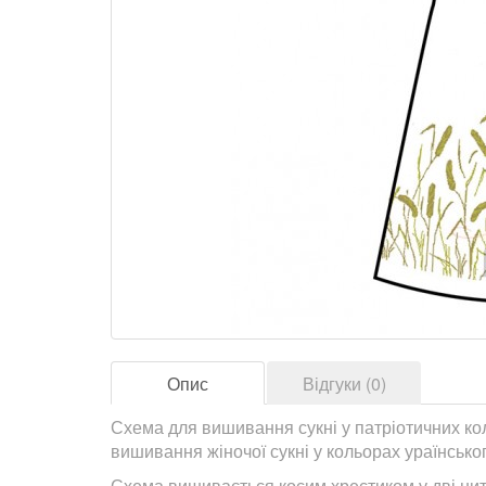
Опис
Відгуки (0)
Схема для вишивання сукні у патріотичних коль
вишивання жіночої сукні у кольорах ураїнсько
Схема вишивається косим хрестиком у дві ни