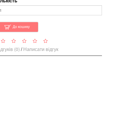
ількість
До кошику
дгуків (0)
/
Написати відгук