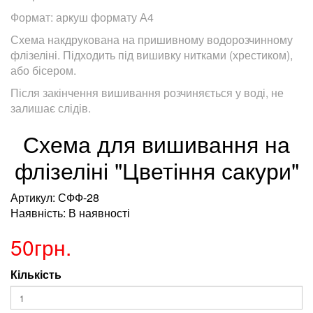
Формат: аркуш формату А4
Схема накдрукована на пришивному водорозчинному
флізеліні. Підходить під вишивку нитками (хрестиком),
або бісером.
Після закінчення вишивання розчиняється у воді, не
залишає слідів.
Схема для вишивання на
флізеліні "Цветіння сакури"
Артикул: СФФ-28
Наявність: В наявності
50грн.
Кількість