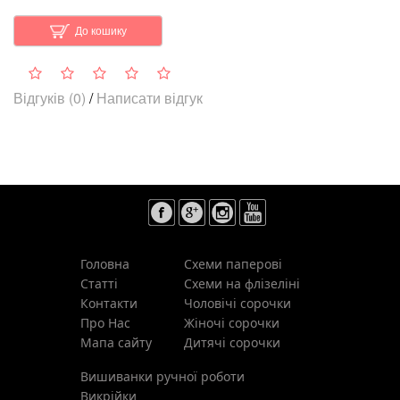
До кошику
Відгуків (0)
/
Написати відгук
Головна
Схеми паперові
Статті
Схеми на флізеліні
Контакти
Чоловічі сорочки
Про Нас
Жіночі сорочки
Мапа сайту
Дитячі сорочки
Вишиванки ручної роботи
Викрійки