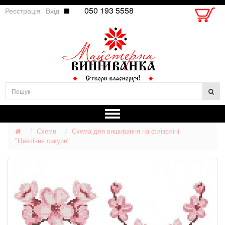
050 193 5558
Реєстрація
Вхід
Схеми
Схема для вишивання на флізеліні
"Цветіння сакури"