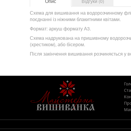
Опис
Відгуки (0)
Схема для вишивання на водорозчинному флізел
поєднанні із ніжними блакитними квітами.
Формат: аркуш формату А3.
Схема надрукована на пришивному водорозчин
(хрестиком), або бісером.
Після закінчення вишивання розчиняється у во
Гол
Ста
Кон
Про
Мап