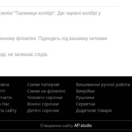
іні "Таємниця колібрі". Дві чарівні колібрі у
ному флізеліні. Підходить під вишивку нитками
ді, не залишає слідів.
овна
Схеми паперові
Вишиванки ручної роботи
тті
Схеми на флізеліні
Викрійки
такти
Чоловічі сорочки
Рушники
 Нас
Жіночі сорочки
Cерветки
а сайту
Дитячі сорочки
Додаткові товари
Створення сайту
AP-studio