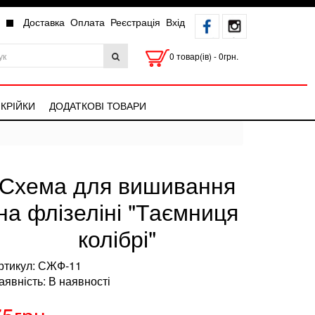
Доставка
Оплата
Реєстрація
Вхід
0 товар(ів) - 0грн.
КРІЙКИ
ДОДАТКОВІ ТОВАРИ
Схема для вишивання
на флізеліні "Таємниця
колібрі"
ртикул: СЖФ-11
аявність: В наявності