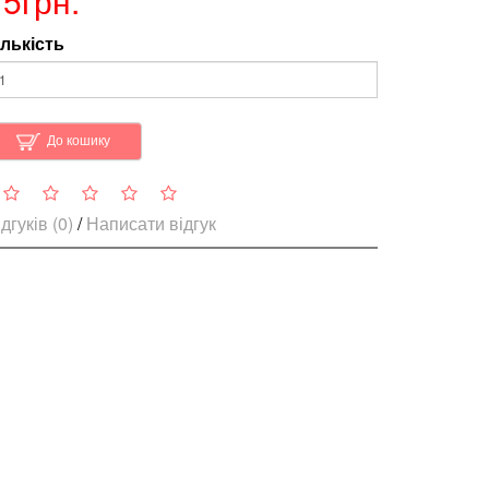
75грн.
ількість
До кошику
дгуків (0)
/
Написати відгук