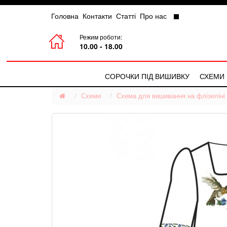
Головна
Контакти
Статті
Про нас
Режим роботи:
10.00 - 18.00
СОРОЧКИ ПІД ВИШИВКУ
СХЕМИ
Схеми
Чоловічі Сорочки
Схема для вишивання на флізеліні 
Жіночі Сорочки
Дитячі Сорочки