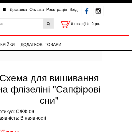
Доставка
Оплата
Реєстрація
Вхід
0 товар(ів) - 0грн.
КРІЙКИ
ДОДАТКОВІ ТОВАРИ
Схема для вишивання
на флізеліні "Сапфірові
сни"
ртикул: СЖФ-09
аявність: В наявності