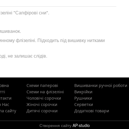
еліні "Сапфірові сни".
ишиванок.
ному флізеліні. Підходить під вишивку нитками
ді, не залишає слідів.
овна
Схеми паперові
Вишиванки ручної роботи
тті
Схеми на флізеліні
Викрійки
такти
Чоловічі сорочки
Рушники
 Нас
Жіночі сорочки
Cерветки
а сайту
Дитячі сорочки
Додаткові товари
Створення сайту
AP-studio