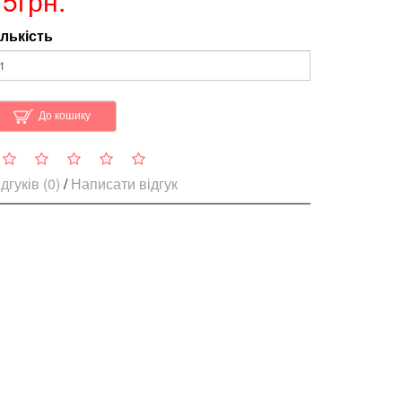
75грн.
ількість
До кошику
дгуків (0)
/
Написати відгук