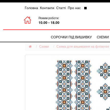
Головна
Контакти
Статті
Про нас
Режим роботи:
10.00 - 18.00
СОРОЧКИ ПІД ВИШИВКУ
СХЕМИ
Схеми
Чоловічі Сорочки
Схема для вишивання на флізеліні 
Жіночі Сорочки
Дитячі Сорочки