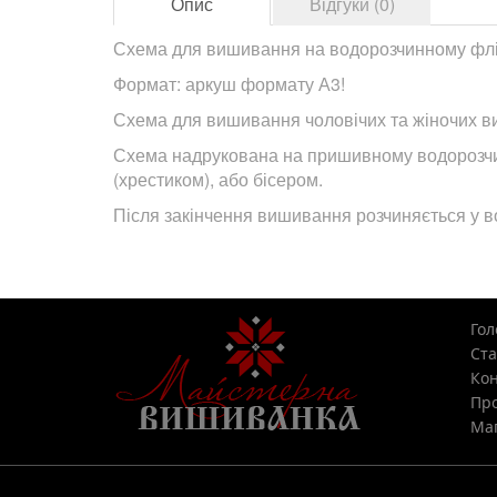
Опис
Відгуки (0)
Схема для вишивання на водорозчинному фліз
Формат: аркуш формату А3!
Схема для вишивання чоловічих та жіночих в
Схема надрукована на пришивному водорозчин
(хрестиком), або бісером.
Після закінчення вишивання розчиняється у во
Гол
Ста
Кон
Про
Мап