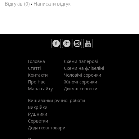
Відгуків (0)
/
Написати відгук
Головна
Схеми паперові
Статті
Схеми на флізеліні
Контакти
Чоловічі сорочки
Про Нас
Жіночі сорочки
Мапа сайту
Дитячі сорочки
Вишиванки ручної роботи
Викрійки
Рушники
Cерветки
Додаткові товари