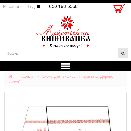
050 193 5558
Реєстрація
Вхід
Схеми
Схема для вишивання рушника "Дерево
життя"