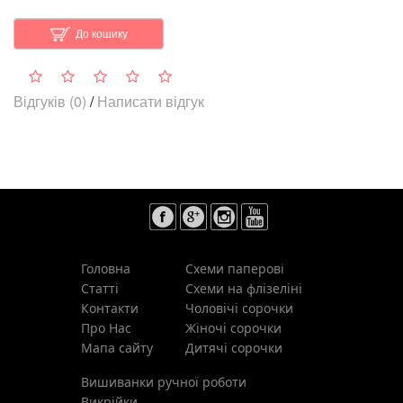
До кошику
Відгуків (0)
/
Написати відгук
Головна
Схеми паперові
Статті
Схеми на флізеліні
Контакти
Чоловічі сорочки
Про Нас
Жіночі сорочки
Мапа сайту
Дитячі сорочки
Вишиванки ручної роботи
Викрійки