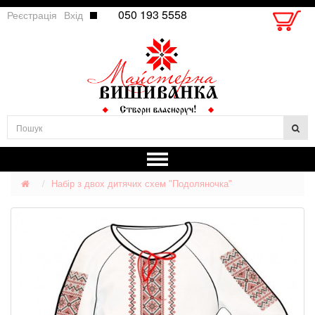
050 193 5558
Реєстрація
Вхід
Набір з двох дитячих схем "Подоляночка"