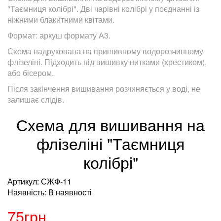
"Таємниця колібрі". Дві чарівні колібрі у поєднанні із
ніжними блакитними квітами.
Формат: аркуш формату А3.
Схема надрукована на пришивному водорозчинному
флізеліні. Підходить під вишивку нитками (хрестиком),
або бісером.
Після закінчення вишивання розчиняється у воді, не
залишає слідів.
Схема для вишивання на
флізеліні "Таємниця
колібрі"
Артикул: СЖФ-11
Наявність: В наявності
75грн.