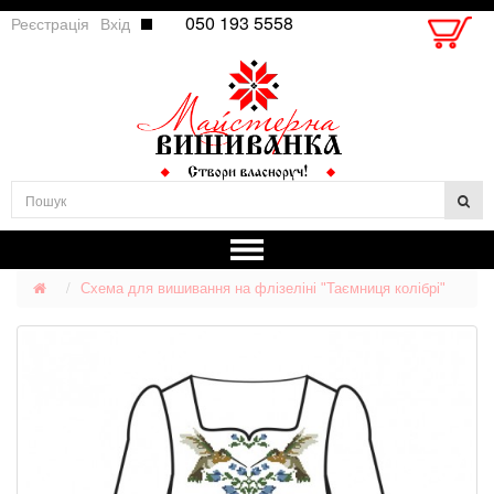
050 193 5558
Реєстрація
Вхід
Схема для вишивання на флізеліні "Таємниця колібрі"