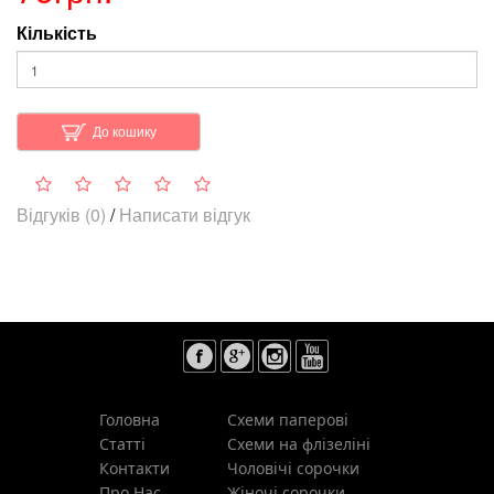
Кількість
До кошику
Відгуків (0)
/
Написати відгук
Головна
Схеми паперові
Статті
Схеми на флізеліні
Контакти
Чоловічі сорочки
Про Нас
Жіночі сорочки