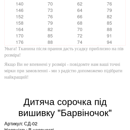
140
70
62
76
146
73
64
79
152
76
66
82
158
79
68
85
164
82
70
88
170
85
72
91
176
88
74
94
Увага! Тканина після прання дасть усадку приблизно на пів
розміра!
Якщо Ви не впевнені у розмірі - повідомте нам ваші точні
мірки при замовленні - ми з радістю допоможемо підібрати
найкращий!
Дитяча сорочка під
вишивку "Барвіночок"
Артикул: СД-02
Наявність: В наявності