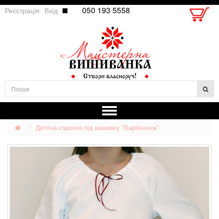
050 193 5558
Реєстрація
Вхід
Дитяча сорочка під вишивку "Барвіночок"