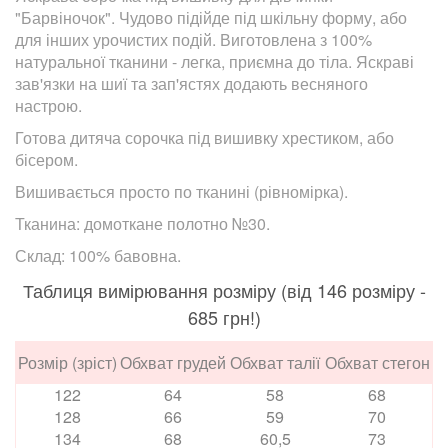
"Барвіночок". Чудово підійде під шкільну форму, або
для інших урочистих подій. Виготовлена з 100%
натуральної тканини - легка, приємна до тіла. Яскраві
зав'язки на шиї та зап'ястях додають весняного
настрою.
Готова дитяча сорочка під вишивку хрестиком, або
бісером.
Вишивається просто по тканині (рівномірка).
Тканина: домоткане полотно №30.
Склад: 100% бавовна.
Таблиця вимірювання розміру (від 146 розміру -
685 грн!)
Розмір (зріст)
Обхват грудей
Обхват талії
Обхват стегон
122
64
58
68
128
66
59
70
134
68
60,5
73