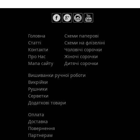
Головна
Схеми паперові
Статті
Схеми на флізеліні
Контакти
Чоловічі сорочки
Про Нас
Жіночі сорочки
Мапа сайту
Дитячі сорочки
Вишиванки ручної роботи
Викрійки
Рушники
Cерветки
Додаткові товари
Оплата
Доставка
Повернення
Партнерам