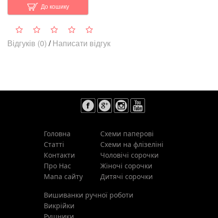
До кошику
Відгуків (0)
/
Написати відгук
Головна
Схеми паперові
Статті
Схеми на флізеліні
Контакти
Чоловічі сорочки
Про Нас
Жіночі сорочки
Мапа сайту
Дитячі сорочки
Вишиванки ручної роботи
Викрійки
Рушники